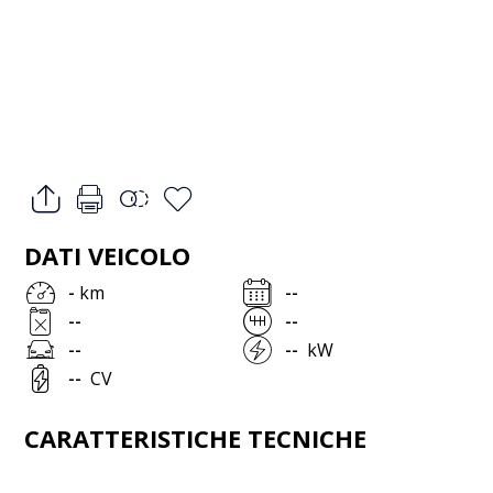
DATI VEICOLO
-
km
--
--
--
--
--
kW
--
CV
CARATTERISTICHE TECNICHE