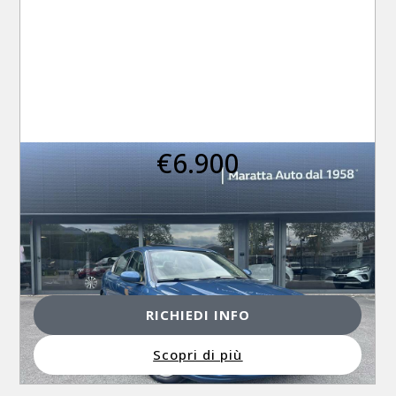
€6.900
Benzina
Manuale
230.000
km
RICHIEDI INFO
Scopri di più